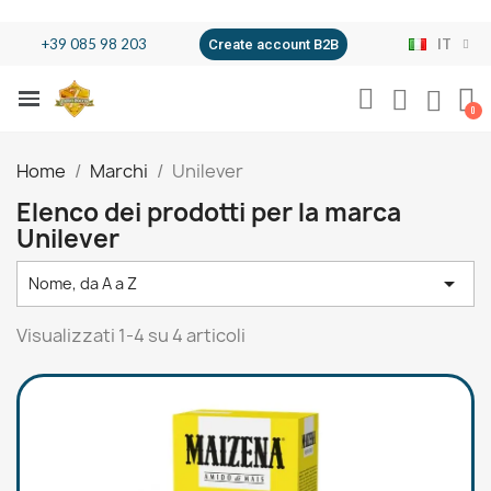
+39 085 98 203
IT
Create account B2B
Home
Marchi
Unilever
Elenco dei prodotti per la marca
Unilever

Nome, da A a Z
Visualizzati 1-4 su 4 articoli