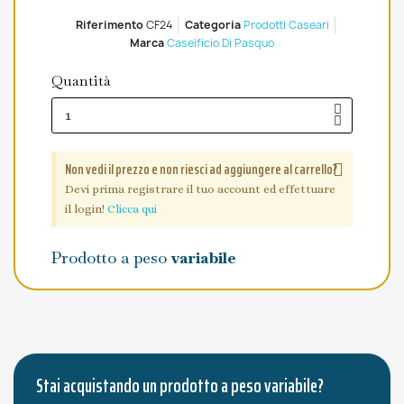
Riferimento
CF24
Categoria
Prodotti Caseari
Marca
Caseificio Di Pasquo
Quantità
Non vedi il prezzo e non riesci ad aggiungere al carrello?
Devi prima registrare il tuo account ed effettuare
il login!
Clicca qui
Prodotto a peso
variabile
Stai acquistando un prodotto a peso variabile?