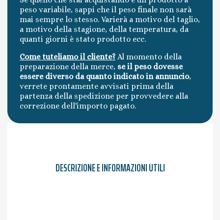
peso variabile, sappi che il peso finale non sarà
mai sempre lo stesso. Varierà a motivo del taglio,
a motivo della stagione, della temperatura, da
quanti giorni è stato prodotto ecc.
Come tuteliamo il cliente?
Al momento della
preparazione della merce,
se il peso dovesse
essere diverso da quanto indicato in annuncio
,
verrete prontamente avvisati prima della
partenza della spedizione per provvedere alla
correzione dell'importo pagato.
DESCRIZIONE E INFORMAZIONI UTILI