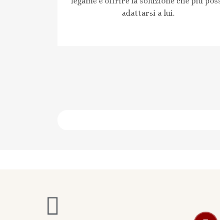
legame e offrire la soluzione che più pos
adattarsi a lui.