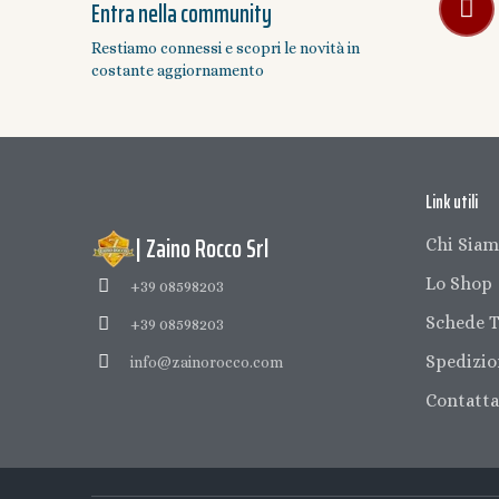
Entra nella community
Restiamo connessi e scopri le novità in
costante aggiornamento
Link utili
| Zaino Rocco Srl
Chi Sia
Lo Shop
+39 08598203
Schede T
+39 08598203
Spedizio
info@zainorocco.com
Contatta