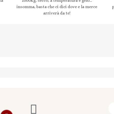
sa
1000Kg, secco, a temperatura e gelo...
insomma, basta che ci dici dove e la merce
arriverà da te!