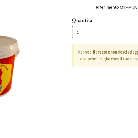
Riferimento
MYMV100
Quantità
Non vedi il prezzo e non riesci ad ag
Devi prima registrare il tuo acco