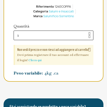
Riferimento
1240COPPA
Categoria
Salumi e Insaccati
Marca
Salumificio Sorrentino
Quantità
Non vedi il prezzo e non riesci ad aggiungere al carrello?
Devi prima registrare il tuo account ed effettuare
il login!
Clicca qui
Peso variabile:
4kg .ca
Stai acquistando un prodotto a peso variabile?