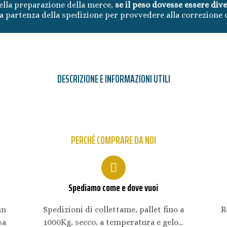
lla preparazione della merce,
se il peso dovesse essere div
 partenza della spedizione per provvedere alla correzione 
DESCRIZIONE E INFORMAZIONI UTILI
PERCHÉ COMPRARE DA NOI
Spediamo come e dove vuoi
un
Spedizioni di collettame, pallet fino a
R
sa
1000Kg, secco, a temperatura e gelo...