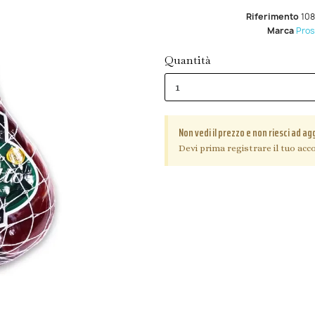
Riferimento
108
Marca
Prosc
Quantità
Non vedi il prezzo e non riesci ad ag
Devi prima registrare il tuo acco