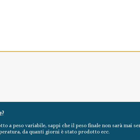
e?
tto a peso variabile, sappi che il peso finale non sarà mai se
mperatura, da quanti giorni è stato prodotto ecc.