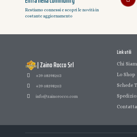
Entra nella community
Restiamo connessi e scopri le novità in
costante aggiornamento
Link utili
| Zaino Rocco Srl
Chi Sia
Lo Shop
+39 08598203
Schede T
+39 08598203
Spedizio
info@zainorocco.com
Contatta