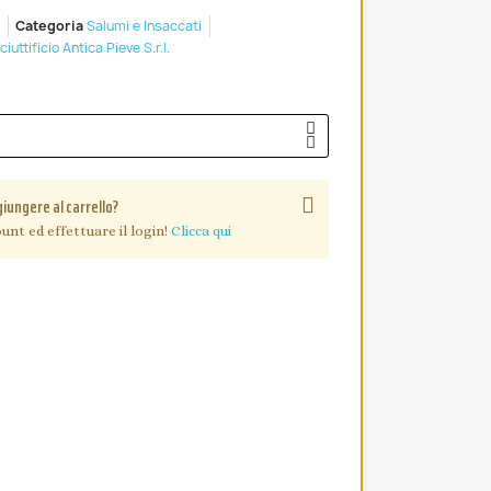
Categoria
Salumi e Insaccati
iuttificio Antica Pieve S.r.l.
giungere al carrello?
unt ed effettuare il login!
Clicca qui