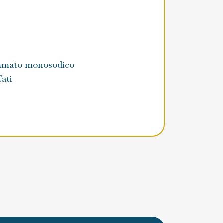
ammato monosodico
fati