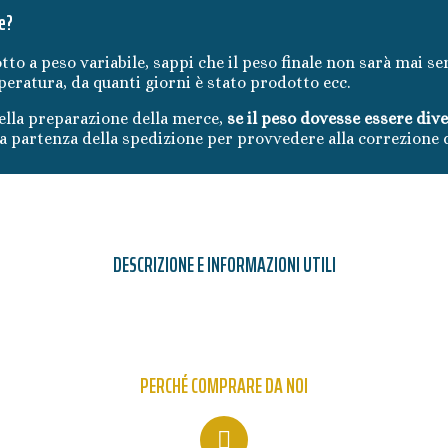
e?
tto a peso variabile, sappi che il peso finale non sarà mai se
mperatura, da quanti giorni è stato prodotto ecc.
lla preparazione della merce,
se il peso dovesse essere div
 partenza della spedizione per provvedere alla correzione 
DESCRIZIONE E INFORMAZIONI UTILI
PERCHÉ COMPRARE DA NOI