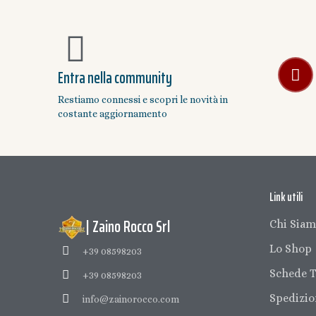
Entra nella community
Restiamo connessi e scopri le novità in
costante aggiornamento
Link utili
| Zaino Rocco Srl
Chi Sia
Lo Shop
+39 08598203
Schede T
+39 08598203
Spedizio
info@zainorocco.com