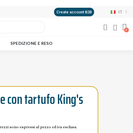
IT
Create account B2B
SPEDIZIONE E RESO
e con tartufo King's
prezzi sono espressi al pezzo ed iva esclusa.