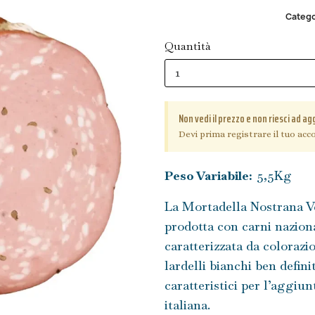
Catego
Quantità
Non vedi il prezzo e non riesci ad ag
Devi prima registrare il tuo acco
Peso Variabile:
5,5Kg
La Mortadella Nostrana Ve
prodotta con carni naziona
caratterizzata da coloraz
lardelli bianchi ben defini
caratteristici per l’aggiun
italiana.