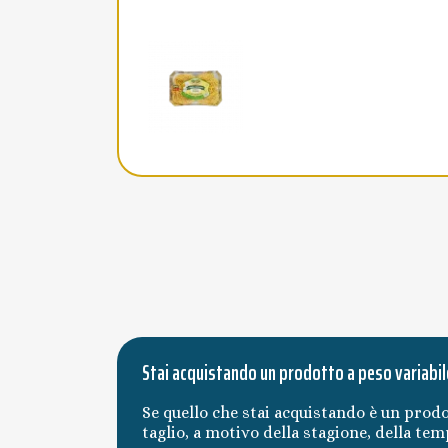
Stai acquistando un prodotto a peso variabil
Se quello che stai acquistando è un prodo
taglio, a motivo della stagione, della te