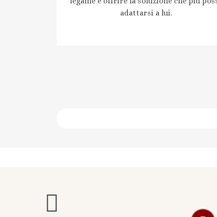
legame e offrire la soluzione che più pos
adattarsi a lui.