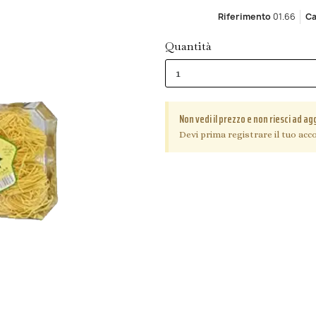
Riferimento
01.66
Ca
Quantità
Non vedi il prezzo e non riesci ad ag
Devi prima registrare il tuo acco