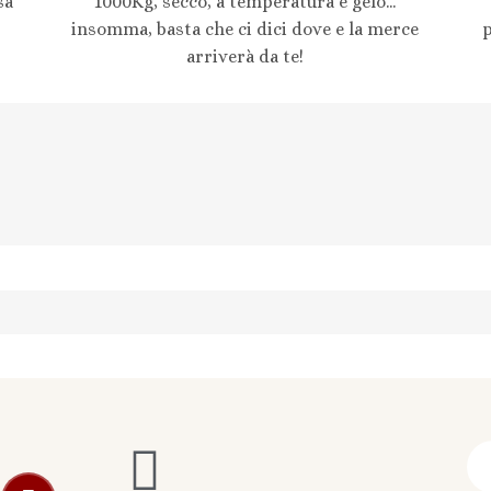
sa
1000Kg, secco, a temperatura e gelo...
insomma, basta che ci dici dove e la merce
arriverà da te!