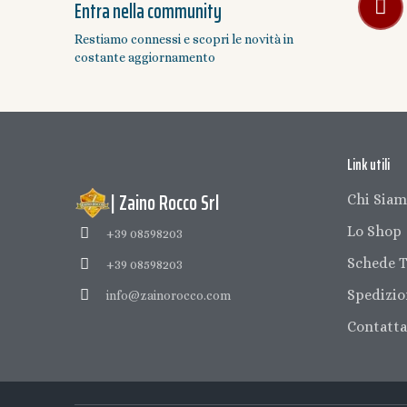
Entra nella community
Restiamo connessi e scopri le novità in
costante aggiornamento
Link utili
| Zaino Rocco Srl
Chi Sia
Lo Shop
+39 08598203
Schede T
+39 08598203
Spedizio
info@zainorocco.com
Contatta